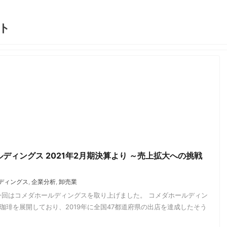
ト
ディングス 2021年2月期決算より ～売上拡大への挑戦
ディングス
,
企業分析
,
卸売業
今回はコメダホールディングスを取り上げました。 コメダホールディン
珈琲を展開しており、2019年に全国47都道府県の出店を達成したそう