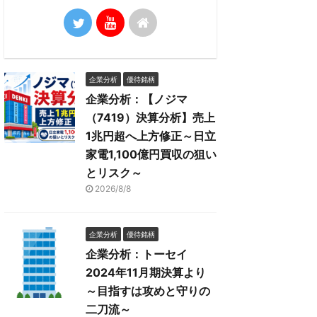
企業分析
優待銘柄
企業分析：【ノジマ
（7419）決算分析】売上
1兆円超へ上方修正～日立
家電1,100億円買収の狙い
とリスク～
2026/8/8
企業分析
優待銘柄
企業分析：トーセイ
2024年11月期決算より
～目指すは攻めと守りの
二刀流～