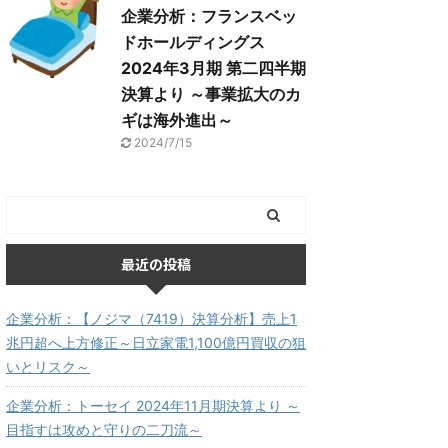
企業分析：フランスベッ
ドホールディングス
2024年3月期 第二四半期
決算より ～事業拡大のカ
ギは海外進出～
2024/7/15
最近の投稿
企業分析：【ノジマ（7419）決算分析】売上1
兆円超へ上方修正～日立家電1,100億円買収の狙
いとリスク～
企業分析：トーセイ 2024年11月期決算より ～
目指すは攻めと守りの二刀流～