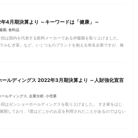
22年4月期決算より ～キーワードは「健康」～
藤園
,
食料品
今回は国内を代表する飲料メーカーである伊藤園を取り上げました。
ラルむぎ茶」など、いくつものブランドを抱える有名企業ですが、株
ールディングス 2022年3月期決算より ～人財強化宣言
ホールディングス
,
企業分析
,
小売業
今回はゼンショーホールディングスを取り上げました。 すき家をはじ
展開しており、1度はどこかのお店を利用されたことがあるのではない