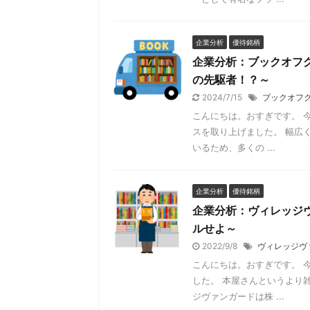
企業分析
優待銘柄
企業分析：ブックオフグ
の先駆者！？～
2024/7/15
ブックオフ
こんにちは。おすぎです。 
スを取り上げました。 幅広
いるため、多くの ...
企業分析
優待銘柄
企業分析：ヴィレッジヴ
ルせよ～
2022/9/8
ヴィレッジヴ
こんにちは。おすぎです。 
した。 本屋さんというより
ジヴァンガードは株 ...