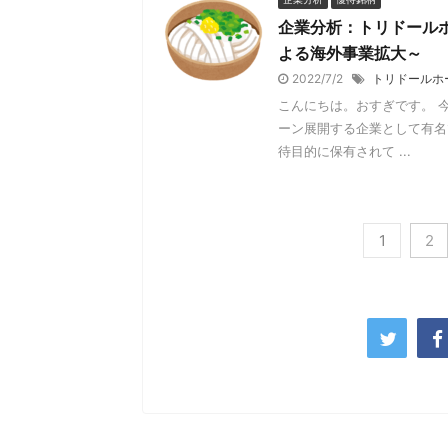
企業分析：トリドールホ
よる海外事業拡大～
2022/7/2
トリドールホ
こんにちは。おすぎです。 
ーン展開する企業として有名
待目的に保有されて ...
1
2