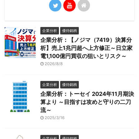
企業分析
優待銘柄
企業分析：【ノジマ（7419）決算分
析】売上1兆円超へ上方修正～日立家
電1,100億円買収の狙いとリスク～
2026/8/8
企業分析
優待銘柄
企業分析：トーセイ 2024年11月期決
算より ～目指すは攻めと守りの二刀
流～
2025/3/16
企業分析
優待銘柄