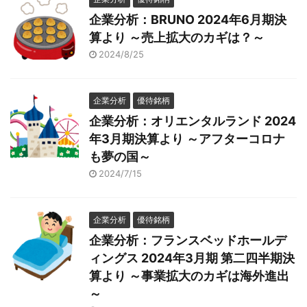
企業分析：BRUNO 2024年6月期決
算より ～売上拡大のカギは？～
2024/8/25
企業分析
優待銘柄
企業分析：オリエンタルランド 2024
年3月期決算より ～アフターコロナ
も夢の国～
2024/7/15
企業分析
優待銘柄
企業分析：フランスベッドホールデ
ィングス 2024年3月期 第二四半期決
算より ～事業拡大のカギは海外進出
～