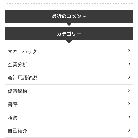
最近のコメント
カテゴリー
マネーハック
企業分析
会計用語解説
優待銘柄
書評
考察
自己紹介