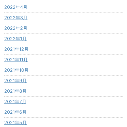
2022年4月
2022年3月
2022年2月
2022年1月
2021年12月
2021年11月
2021年10月
2021年9月
2021年8月
2021年7月
2021年6月
2021年5月