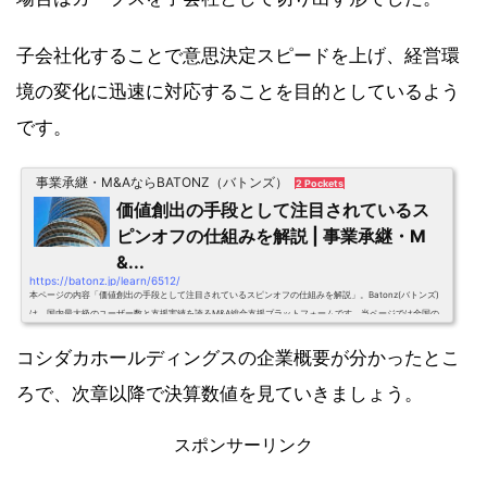
子会社化することで意思決定スピードを上げ、経営環
境の変化に迅速に対応することを目的としているよう
です。
事業承継・M&AならBATONZ（バトンズ）
2 Pockets
価値創出の手段として注目されているス
ピンオフの仕組みを解説 | 事業承継・M
&...
https://batonz.jp/learn/6512/
本ページの内容「価値創出の手段として注目されているスピンオフの仕組みを解説」。Batonz(バトンズ)
は、国内最大級のユーザー数と支援実績を誇るM&A総合支援プラットフォームです。当ページでは全国の
売り手様・買い手様にとって役立つ情報をお届けしています。
コシダカホールディングスの企業概要が分かったとこ
ろで、次章以降で決算数値を見ていきましょう。
スポンサーリンク