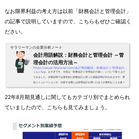
なお限界利益の考え方は以前「財務会計と管理会計」
の記事で説明していますので、こちらもぜひご確認く
ださい。
サラリーマンの企業分析ノート
会計用語解説：財務会計と管理会計 ～管
理会計の活用方法～
https://osugi-financial.com/会計用語解説：財務会計と管理会計-～管理会計の
こんにちは。おすぎです。今回は「財務会計と管理会計の違い」について取り上げ
てみました。決算説明では基本的に財務会計に則った損益説明が行われますが、変
化シミュレーションや、分析する際には管理会計を用いたほうが便利なことも多々
ありますので考え方の違いを覚えておいて損はないと思います。今回もよろしくお
願いします。1. 財務会計と管理会計まずは財務会計と管理会計の違いについて見て
22年8月期見通しに関してもカテゴリ別でまとめられ
みましょう。いきなりですが、それぞれWikipediaで定義をみてみます。財務会計：
財務会計は、財務諸表を核とする会計情報を、企業外部...
ていましたので、こちらも見てみましょう。