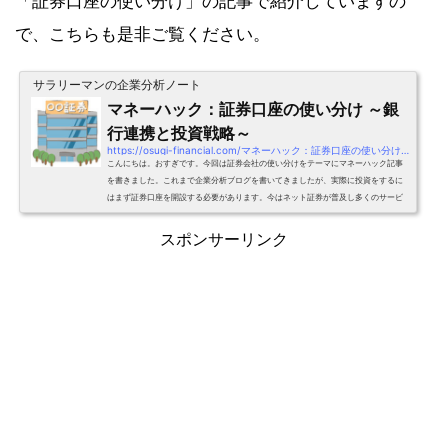
「証券口座の使い分け」の記事で紹介していますの
で、こちらも是非ご覧ください。
サラリーマンの企業分析ノート
マネーハック：証券口座の使い分け ～銀
行連携と投資戦略～
https://osugi-financial.com/マネーハック：証券口座の使い分け-～銀行連携と
こんにちは。おすぎです。今回は証券会社の使い分けをテーマにマネーハック記事
を書きました。これまで企業分析ブログを書いてきましたが、実際に投資をするに
はまず証券口座を開設する必要があります。今はネット証券が普及し多くのサービ
スが展開され、便利な一方でどうやって選べばよいか悩んでしまいますよね。そこ
で私の利用している証券口座と選んだ理由、そして活用方法について、経験に基づ
スポンサーリンク
いてご紹介させていただきます。ぜひご覧ください！1. 証券口座証券口座とはまず
は証券口座について簡単に説明します。証券口座とは、証...