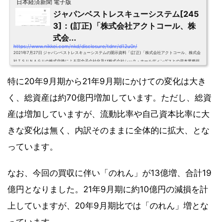
日本経済新聞 電子版
ジャパンベストレスキューシステム[245
3]：(訂正)「株式会社アクトコール、株
式会...
https://www.nikkei.com/nkd/disclosure/tdnr/d12u0r/
2021年7月27日 ジャパンベストレスキューシステムの開示資料「(訂正)「株式会社アクトコール、株式会
社ＴＳＵＮＡＧＵの株式交換による完全子会社化及び株式会社シック・ホールディングスとの資本業務提
携に関するお知らせ」」 が閲覧できます。資料はPDFでダウンロードできます
特に20年9月期から21年9月期にかけての変化は大き
く、総資産は約70億円増加しています。ただし、総資
産は増加していますが、流動比率や自己資本比率に大
きな変化は無く、内訳そのままに全体的に拡大、とな
っています。
なお、今回の買収に伴い「のれん」が13億増、合計19
億円となりました。21年9月期に約10億円の減損を計
上していますが、20年9月期比では「のれん」増とな