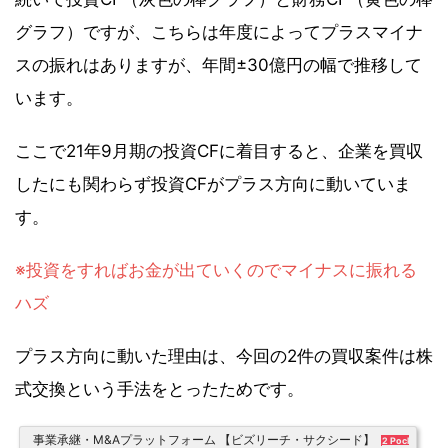
シュフロー計算書の詳細説明は第1章で簡単に行いますが、今回の記事は損益計算書
と貸借対照表との関係に重きを置きました。日々の活動...
グラフ）ですが、こちらは年度によってプラスマイナ
スの振れはありますが、年間±30億円の幅で推移して
います。
ここで21年9月期の投資CFに着目すると、企業を買収
したにも関わらず投資CFがプラス方向に動いていま
す。
※投資をすればお金が出ていくのでマイナスに振れる
ハズ
プラス方向に動いた理由は、今回の2件の買収案件は株
式交換という手法をとったためです。
事業承継・M&Aプラットフォーム 【ビズリーチ・サクシード】
2 Pockets