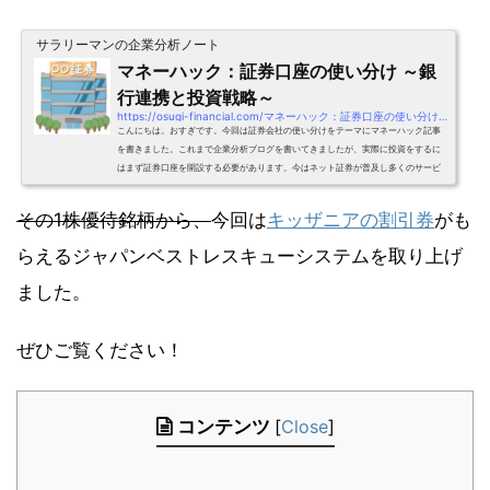
サラリーマンの企業分析ノート
マネーハック：証券口座の使い分け ～銀
行連携と投資戦略～
https://osugi-financial.com/マネーハック：証券口座の使い分け-～銀行連携と
こんにちは。おすぎです。今回は証券会社の使い分けをテーマにマネーハック記事
を書きました。これまで企業分析ブログを書いてきましたが、実際に投資をするに
はまず証券口座を開設する必要があります。今はネット証券が普及し多くのサービ
スが展開され、便利な一方でどうやって選べばよいか悩んでしまいますよね。そこ
で私の利用している証券口座と選んだ理由、そして活用方法について、経験に基づ
その1株優待銘柄から、
今回は
キッザニアの割引券
がも
いてご紹介させていただきます。ぜひご覧ください！1. 証券口座証券口座とはまず
は証券口座について簡単に説明します。証券口座とは、証...
らえるジャパンベストレスキューシステムを取り上げ
ました。
ぜひご覧ください！
コンテンツ
[
Close
]