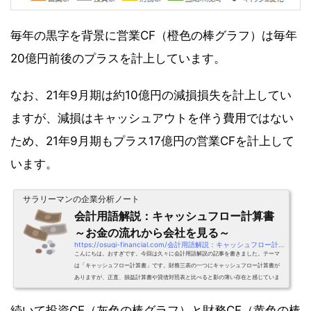
毎年の黒字を背景に営業CF（橙色の棒グラフ）は毎年
20億円前後のプラスを計上しています。
なお、21年9月期は約10億円の減損損失を計上してい
ますが、減損はキャッシュアウトを伴う費用ではない
ため、21年9月期もプラス17億円の営業CFを計上して
います。
サラリーマンの企業分析ノート
会計用語解説：キャッシュフロー計算書
～お金の流れから会社を見る～
https://osugi-financial.com/会計用語解説：キャッシュフロー計算書-～お金の
こんにちは。おすぎです。今回は久々に会計用語解説の記事を書きました。テーマ
は「キャッシュフロー計算書」です。財務三表の一つにキャッシュフロー計算書が
ありますが、正直、損益計算書や貸借対照表と比べると影の薄い存在と感じていま
す。。しかし、コロナにより現金の重要性が再確認された今、現金の増減を確認で
きるキャッシュ変化の理解はこれまで以上に重要な能力の1つとなりました。キャッ
続いて投資CF（灰色の棒グラフ）と財務CF（黄色の棒