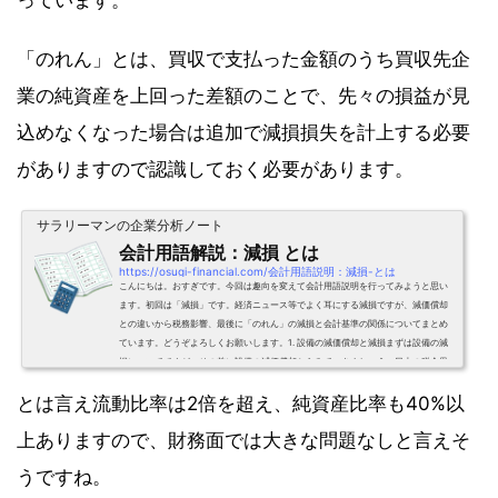
っています。
「のれん」とは、買収で支払った金額のうち買収先企
業の純資産を上回った差額のことで、先々の損益が見
込めなくなった場合は追加で減損損失を計上する必要
がありますので認識しておく必要があります。
サラリーマンの企業分析ノート
会計用語解説：減損 とは
https://osugi-financial.com/会計用語説明：減損-とは
こんにちは。おすぎです。今回は趣向を変えて会計用語説明を行ってみようと思い
ます。初回は「減損」です。経済ニュース等でよく耳にする減損ですが、減価償却
との違いから税務影響、最後に「のれん」の減損と会計基準の関係についてまとめ
ています。どうぞよろしくお願いします。1. 設備の減価償却と減損まずは設備の減
損についてですが、その前に設備の減価償却からみていきましょう。日本の税金界
のトップ、国税庁のHPをみると「減価償却の概要」として以下のように記載されて
とは言え流動比率は2倍を超え、純資産比率も40%以
います。 事業などの業務のために用いられる建物、建物...
上ありますので、財務面では大きな問題なしと言えそ
うですね。