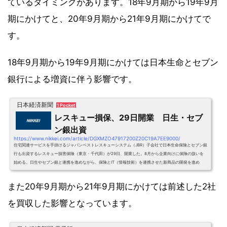
ているタイミングがあります。18年9月期から19年9月
期にかけてと、20年9月期から21年9月期にかけてで
す。
18年9月期から19年9月期にかけては日本生命とセブン
銀行による増資に伴う影響です。
日本経済新聞
1 Pocket
レスキュー損保、29日開業 日生・セブ
ン銀出資
https://www.nikkei.com/article/DGXMZO47917200Z20C19A7EE9000/
住宅関連サービスを手掛けるジャパンベストレスキューシステム（JBR）子会社で日本生命保険とセブン銀
行も出資するレスキュー損害保険（東京・千代田）が29日、開業した。8月から企業向けに保険の扱いを
始める。日生やセブン銀と連携を進めながら、保険とIT（情報技術）を連携させた新商品の開発を進め
る。まずは企業向けに補償ニーズに対応した保険商品（約定履行費用保険）を売り出す。偶発的な出来事
があった場合に
また20年9月期から21年9月期にかけては前述した2社
を買収した影響となっています。