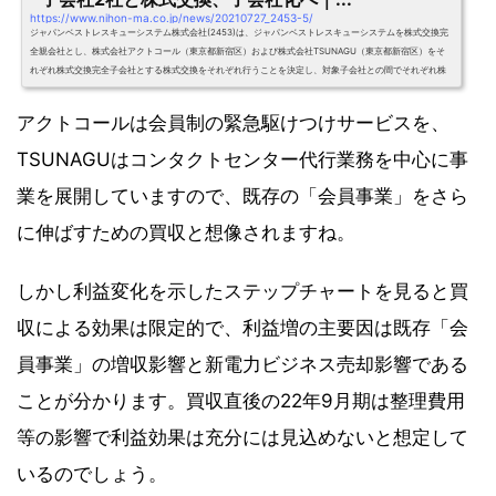
https://www.nihon-ma.co.jp/news/20210727_2453-5/
ジャパンベストレスキューシステム株式会社(2453)は、ジャパンベストレスキューシステムを株式交換完
全親会社とし、株式会社アクトコール（東京都新宿区）および株式会社TSUNAGU（東京都新宿区）をそ
れぞれ株式交換完全子会社とする株式交換をそれぞれ行うことを決定し、対象子会社との間でそれぞれ株
式交換契約を締結した。また、ジャパンベストレスキューシステムは、アクトコールとTSUNAGUの親会
社である株式会社シック・ホールディングス(7365)と相互の事業の発展を目的とし、両社の事業分野にお
アクトコールは会員制の緊急駆けつけサービスを、
ける連携を図るた
TSUNAGUはコンタクトセンター代行業務を中心に事
業を展開していますので、既存の「会員事業」をさら
に伸ばすための買収と想像されますね。
しかし利益変化を示したステップチャートを見ると買
収による効果は限定的で、利益増の主要因は既存「会
員事業」の増収影響と新電力ビジネス売却影響である
ことが分かります。買収直後の22年9月期は整理費用
等の影響で利益効果は充分には見込めないと想定して
いるのでしょう。