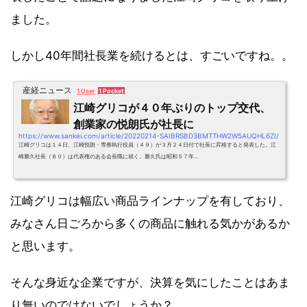
ました。
しかし40年間社長業を続けるとは、すごいですね。。
産経ニュース
1 User
1 Pocket
江崎グリコが４０年ぶりのトップ交代、
創業家の悦朗氏が社長に
https://www.sankei.com/article/20220214-SAIBRSBD3BMTTHW2W5AUQHL6ZI/
江崎グリコは１４日、江崎悦朗・専務執行役員（４９）が３月２４日付で社長に昇格すると発表した。江
崎勝久社長（８０）は代表権のある会長職に就く。勝久氏は昭和５７年…
江崎グリコは幅広い商品ラインナップを有しており、
みなさん日ごろから多くの商品に触れる気かがあるか
と思います。
そんな身近な企業ですが、決算を気にしたことはあま
り無いのではないでしょうか？