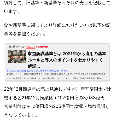
績対して、旧基準・新基準それぞれの売上を記載して
います。
なお新基準に関してより詳細に知りたい方は以下の記
事等を参照ください。
経理プラス
2 Users
6 Pockets
収益認識基準とは 2021年から適用の基本
ルールと導入のポイントをわかりやすく
解説...
https://keiriplus.jp/tips/syuekininshikikijyun-kihon/
2021年4月から「収益認識に関する会計基準」の適用が開始されます。全ての企業が適用の対象になりま
すが、中小企業においては従来どおりの処理も可能とされています。今回は、新収益認識基準の基本か
ら、導入のポイントまでを解説します。
22年12月期通年の売上見通しですが、新基準同士で比
較すると21年12月実績比＋107億円増の3,033億円、
営業利益は＋12億円増の205億円で増収・増益見通し
となっています。